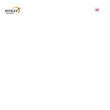
展会概况
展商服务
观众服务
展会活动
同期展会
媒体中心
联系我们