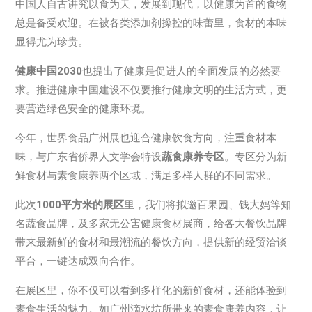
中国人自古讲究以食为天，发展到现代，以健康为首的食物
总是备受欢迎。在被各类添加剂操控的味蕾里，食材的本味
显得尤为珍贵。
健康中国2030
也提出了健康是促进人的全面发展的必然要
求。推进健康中国建设不仅要推行健康文明的生活方式，更
要营造绿色安全的健康环境。
今年，世界食品广州展也迎合健康饮食方向，注重食材本
味，与广东省侨界人文学会特设
蔬食康养专区
。专区分为新
鲜食材与素食康养两个区域，满足多样人群的不同需求。
此次
1000平方米的展区
里，我们将拟邀百果园、钱大妈等知
名蔬食品牌，及多家无公害健康食材展商，给各大餐饮品牌
带来最新鲜的食材和最潮流的餐饮方向，提供新的经贸洽谈
平台，一键达成双向合作。
在展区里，你不仅可以看到多样化的新鲜食材，还能体验到
素食生活的魅力。如广州滴水坊所带来的素食康养内容，让