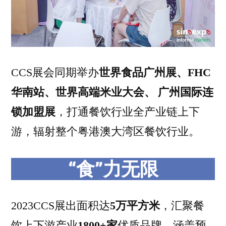
CCS展会同期举办
世界食品广州展、FHC
华南站、世界高端米业大会、 广州国际连
锁加盟展
，打通餐饮行业全产业链上下
游，辐射整个粤港澳大湾区餐饮行业。
“食”力无限
2023CCS展出面积达
5万平方米
，汇聚餐
饮上下游产业
1800+家
优质品牌，涵盖预