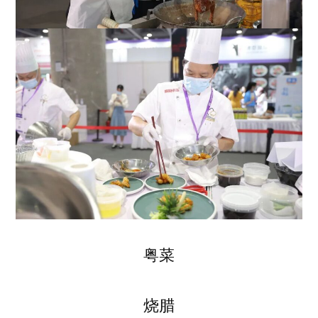
粤菜
烧腊