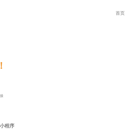
首页
！
对接
率
」小程序