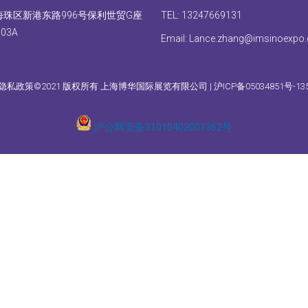
海珠区新港东路996号保利世贸G座
TEL: 13247669131
303A
Email: Lance.zhang@imsinoexpo
隐私政策©2021 版权所有 上海博华国际展览有限公司 | 沪ICP备05034851号-13
沪公网安备31010402001362号